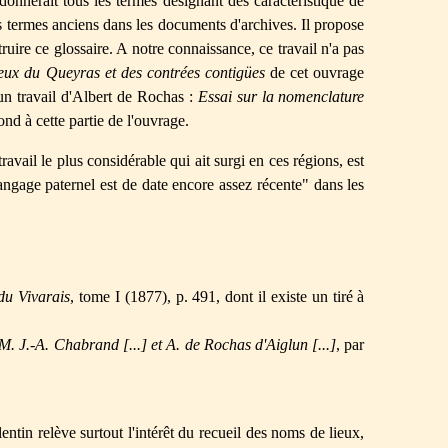
 donnerait tous les termes désignant des caractéristique de
 les termes anciens dans les documents d'archives. Il propose
uire ce glossaire. A notre connaissance, ce travail n'a pas
eux du Queyras et des contrées contigües
de cet ouvrage
un travail d'Albert de Rochas :
Essai sur la nomenclature
ond à cette partie de l'ouvrage.
ravail le plus considérable qui ait surgi en ces régions, est
angage paternel est de date encore assez récente" dans les
du Vivarais
, tome I (1877), p. 491, dont il existe un tiré à
. J.-A. Chabrand [...] et A. de Rochas d'Aiglun [...]
, par
lentin relève surtout l'intérêt du recueil des noms de lieux,