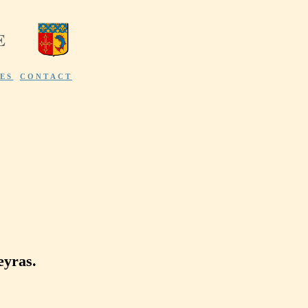
E
ES
CONTACT
eyras.