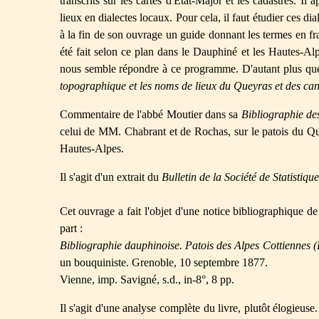
transcrits sur les cartes d'Etat-Major et les cadastres. I
lieux en dialectes locaux. Pour cela, il faut étudier ces di
à la fin de son ouvrage un guide donnant les termes en fra
été fait selon ce plan dans le Dauphiné et les Hautes-Alp
nous semble répondre à ce programme. D'autant plus que
topographique et les noms de lieux du Queyras et des can
Commentaire de l'abbé Moutier dans sa
Bibliographie de
celui de MM. Chabrant et de Rochas, sur le patois du Quey
Hautes-Alpes.
Il s'agit d'un extrait du
Bulletin de la Société de Statistique
Cet ouvrage a fait l'objet d'une notice bibliographique 
part :
Bibliographie dauphinoise. Patois des Alpes Cottiennes (B
un bouquiniste. Grenoble, 10 septembre 1877.
Vienne, imp. Savigné, s.d., in-8°, 8 pp.
Il s'agit d'une analyse complète du livre, plutôt élogieuse.