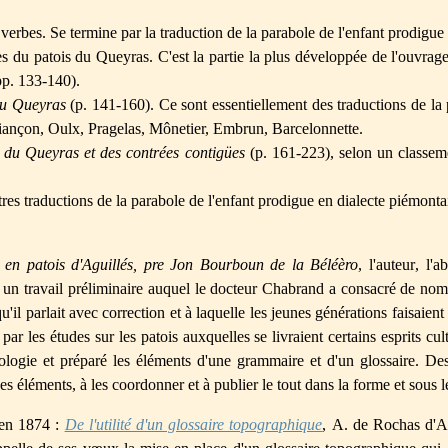
verbes. Se termine par la traduction de la parabole de l'enfant prodigue
s du patois du Queyras. C'est la partie la plus développée de l'ouvrage
pp. 133-140).
 du Queyras
(p. 141-160). Ce sont essentiellement des traductions de la 
riançon, Oulx, Pragelas, Mônetier, Embrun, Barcelonnette.
 du Queyras et des contrées contigües
(p. 161-223), selon un classeme
res traductions de la parabole de l'enfant prodigue en dialecte piémontais
 en patois d'Aguillés, pre Jon Bourboun de la Béléèro
, l'auteur, l
 un travail préliminaire auquel le docteur Chabrand a consacré de nomb
u'il parlait avec correction et à laquelle les jeunes générations faisaien
 par les études sur les patois auxquelles se livraient certains esprits c
mologie et préparé les éléments d'une grammaire et d'un glossaire. 
éléments, à les coordonner et à publier le tout dans la forme et sous le 
 en 1874 :
De l'utilité d'un glossaire topographique
, A. de Rochas d'Ai