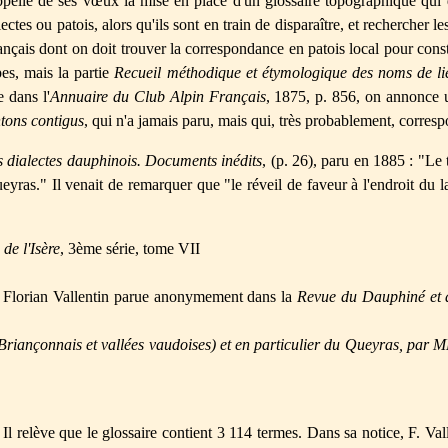
l appelle de ses vœux la mise en place d'un glossaire topographique qui
alectes ou patois, alors qu'ils sont en train de disparaître, et rechercher
nçais dont on doit trouver la correspondance en patois local pour constr
es, mais la partie
Recueil méthodique et étymologique des noms de li
 dans l'
Annuaire du Club Alpin Français
, 1875, p. 856, on annonce 
tons contigus
, qui n'a jamais paru, mais qui, très probablement, corresp
s dialectes dauphinois. Documents inédits
, (p. 26), paru en 1885 : "Le t
ras." Il venait de remarquer que "le réveil de faveur à l'endroit du l
 de l'Isère
, 3ème série, tome VII
de Florian Vallentin parue anonymement dans la
Revue du Dauphiné et 
riançonnais et vallées vaudoises) et en particulier du Queyras, par MM
 Il relève que le glossaire contient 3 114 termes. Dans sa notice, F. Val