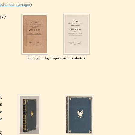
iption des ouvrages
)
1877
Pour agrandir, cliquez sur les photos
,
s
e
e
K