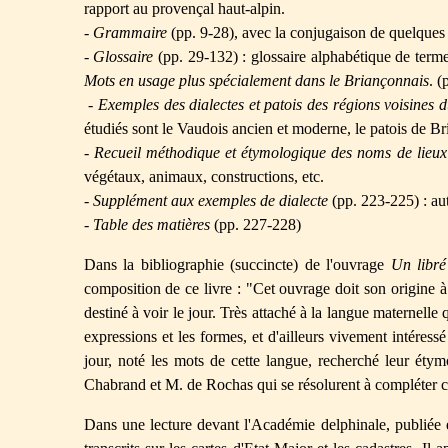
rapport au provençal haut-alpin.
-
Grammaire
(pp. 9-28), avec la conjugaison de quelques 
-
Glossaire
(pp. 29-132) : glossaire alphabétique de terme
Mots en usage plus spécialement dans le Briançonnais
. (
-
Exemples des dialectes et patois des régions voisines
étudiés sont le Vaudois ancien et moderne, le patois de B
-
Recueil méthodique et étymologique des noms de lieux
végétaux, animaux, constructions, etc.
-
Supplément aux exemples de dialecte
(pp. 223-225) : aut
-
Table des matières
(pp. 227-228)
Dans la bibliographie (succincte) de l'ouvrage
Un libré
composition de ce livre : "Cet ouvrage doit son origine à
destiné à voir le jour. Très attaché à la langue maternelle q
expressions et les formes, et d'ailleurs vivement intéressé
jour, noté les mots de cette langue, recherché leur éty
Chabrand et M. de Rochas qui se résolurent à compléter ces 
Dans une lecture devant l'Académie delphinale, publiée