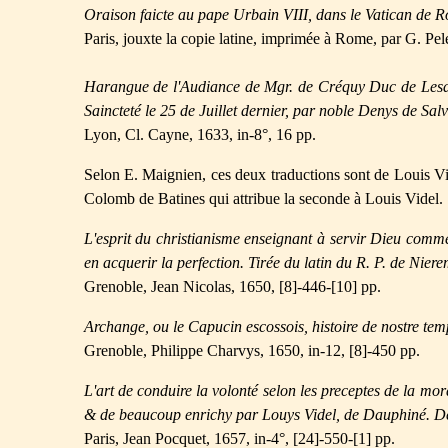
Oraison faicte au pape Urbain VIII, dans le Vatican de Rom
Paris, jouxte la copie latine, imprimée à Rome, par G. Pelé,
Harangue de l'Audiance de Mgr. de Créquy Duc de Lesdi
Saincteté le 25 de Juillet dernier, par noble Denys de S
Lyon, Cl. Cayne, 1633, in-8°, 16 pp.
Selon E. Maignien, ces deux traductions sont de Louis Vide
Colomb de Batines qui attribue la seconde à Louis Videl.
L'esprit du christianisme enseignant à servir Dieu comme i
en acquerir la perfection. Tirée du latin du R. P. de Nie
Grenoble, Jean Nicolas, 1650, [8]-446-[10] pp.
Archange, ou le Capucin escossois, histoire de nostre temps
Grenoble, Philippe Charvys, 1650, in-12, [8]-450 pp.
L'art de conduire la volonté selon les preceptes de la m
& de beaucoup enrichy par Louys Videl, de Dauphiné. Ded
Paris, Jean Pocquet, 1657, in-4°, [24]-550-[1] pp.