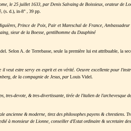
e, le 25 juillet 1633, par Denis Salvaing de Boissieux, orateur de Loui
 (s. d.), in-8° , 39 pp.
guières, Prince de Poix, Pair et Mareschal de France, Ambassadeur 
alvaing, sieur de la Boesse, gentilhomme du Dauphiné
l. Selon A. de Terrebasse, seule la première lui est attribuable, la seco
l veut estre servy en esprit et en vérité. Oeuvre excellente pour l'instr
remberg, de la compagnie de Jesus, par
Louis Videl.
, tres-devote, & tres-divertissante, tirée de l'italien de l'archevesque 
orale ancienne & moderne, tirez des philosophes payens & chrestiens. 
ié à monsieur de Lionne, conseiller d'Estat ordinaire & secretaire d