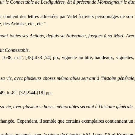
eur le Connestable de Lesdiguières, &t à présent de Monseigneur le d
r contient des lettres adressées par Videl à divers personnages de son 
des Artmise, etc., etc.".
nant toutes ses Actions, depuis sa Naissance, jusques à sa Mort. Avec
udit Connestable.
638, in-f°, [38]-478-[54] pp., vignette au titre, bandeaux, vignettes, le
sa vie, avec plusieurs choses mémorables servant à l'histoire générale,
9, in-8°, [32]-944-[18] pp.
a vie, avec plusieurs choses mémorables servant à l'histoire générale. 
t changée. Cependant, il semble que certains exemplaires contiennent un
orables advenuës sous le règne de Charles VIII, Louis XII & François