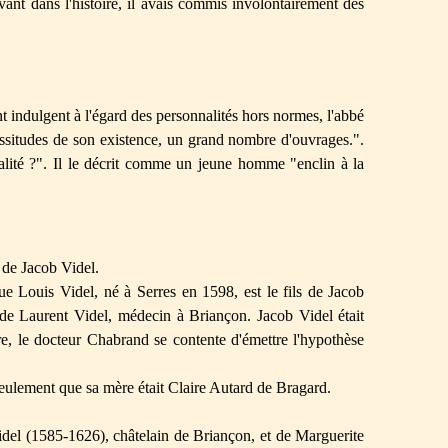
avant dans l'histoire, il avais commis involontairement des
nt indulgent à l'égard des personnalités hors normes, l'abbé
cissitudes de son existence, un grand nombre d'ouvrages.".
alité ?". Il le décrit comme un jeune homme "enclin à la
s de Jacob Videl.
 que Louis Videl, né à Serres en 1598, est le fils de Jacob
 de Laurent Videl, médecin à Briançon. Jacob Videl était
re, le docteur Chabrand se contente d'émettre l'hypothèse
seulement que sa mère était Claire Autard de Bragard.
.
ob Videl (1585-1626), châtelain de Briançon, et de Marguerite