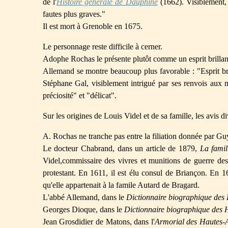
de l'
Histoire générale de Dauphiné
(1662). Visiblement, C
fautes plus graves."
Il est mort à Grenoble en 1675.
Le personnage reste difficile à cerner.
Adophe Rochas le présente plutôt comme un esprit brillant, 
Allemand se montre beaucoup plus favorable : "Esprit bril
Stéphane Gal, visiblement intrigué par ses renvois aux 
préciosité" et "délicat".
Sur les origines de Louis Videl et de sa famille, les avis di
A. Rochas ne tranche pas entre la filiation donnée par Guy 
Le docteur Chabrand, dans un article de 1879,
La famil
Videl,commissaire des vivres et munitions de guerre des
protestant. En 1611, il est élu consul de Briançon. En 1
qu'elle appartenait à la famile Autard de Bragard.
L'abbé Allemand, dans le
Dictionnaire biographique des
Georges Dioque, dans le
Dictionnaire biographique des 
Jean Grosdidier de Matons, dans l'
Armorial des Hautes-