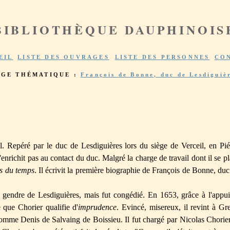
BIBLIOTHÈQUE DAUPHINOIS
EIL
LISTE DES OUVRAGES
LISTE DES PERSONNES
CO
AGE THÉMATIQUE :
François de Bonne, duc de Lesdiguiè
l. Repéré par le duc de Lesdiguières lors du siège de Verceil, en Pié
'enrichit pas au contact du duc. Malgré la charge de travail dont il se pl
s du temps
. Il écrivit la première biographie de François de Bonne, duc
 gendre de Lesdiguières, mais fut congédié. En 1653, grâce à l'appu
e que Chorier qualifie d'
imprudence
. Evincé, misereux, il revint à Gren
omme Denis de Salvaing de Boissieu. Il fut chargé par Nicolas Chorier