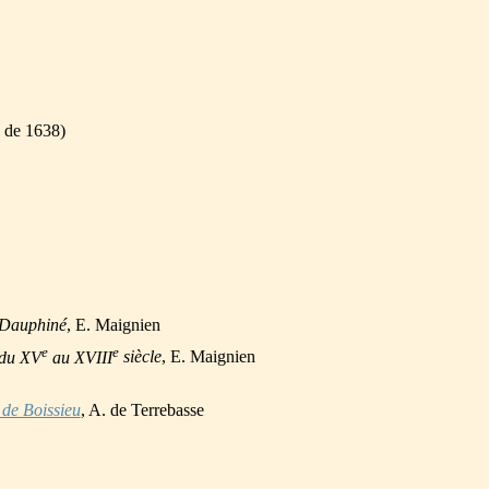
n de 1638)
 Dauphiné
, E. Maignien
e
e
 du XV
au XVIII
siècle
, E. Maignien
 de Boissieu
, A. de Terrebasse