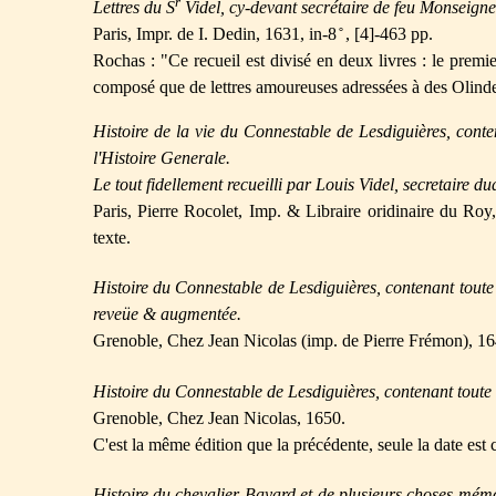
r
Lettres du S
Videl, cy-devant secrétaire de feu Monseign
Paris, Impr. de I. Dedin, 1631, in-8 ̊ , [4]-463 pp.
Rochas : "Ce recueil est divisé en deux livres : le premie
composé que de lettres amoureuses adressées à des Olinde, 
Histoire de la vie du Connestable de Lesdiguières, conte
l'Histoire Generale.
Le tout fidellement recueilli par Louis Videl, secretaire d
Paris, Pierre Rocolet, Imp. & Libraire oridinaire du Roy, 1
texte.
Histoire du Connestable de Lesdiguières, contenant toute 
reveüe & augmentée.
Grenoble, Chez Jean Nicolas (imp. de Pierre Frémon), 164
Histoire du Connestable de Lesdiguières, contenant toute s
Grenoble, Chez Jean Nicolas, 1650.
C'est la même édition que la précédente, seule la date es
Histoire du chevalier Bayard et de plusieurs choses mém