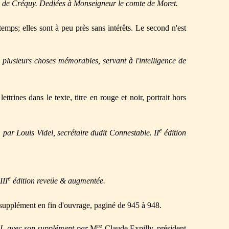
uc de Créquy. Dediées à Monseigneur le comte de Moret.
temps; elles sont à peu près sans intérêts. Le second n'est
 plusieurs choses mémorables, servant à l'intelligence de
ttrines dans le texte, titre en rouge et noir, portrait hors
e
 par Louis Videl, secrétaire dudit Connestable. II
édition
e
III
édition reveüe & augmentée.
 supplément en fin d'ouvrage, paginé de 945 à 948.
re
 I, avec son supplément par
M
Claude Expilly, président