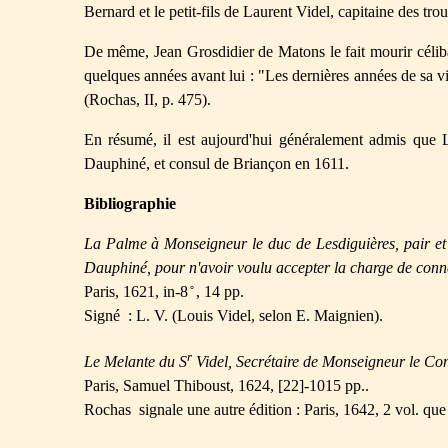
Bernard et le petit-fils de Laurent Videl, capitaine des tro
De même, Jean Grosdidier de Matons le fait mourir célibat
quelques années avant lui : "Les dernières années de sa viei
(Rochas, II, p. 475).
En résumé, il est aujourd'hui généralement admis que L
Dauphiné, et consul de Briançon en 1611.
Bibliographie
La Palme à Monseigneur le duc de Lesdiguières, pair et
Dauphiné, pour n'avoir voulu accepter la charge de conne
Paris, 1621, in-8 ̊ , 14 pp.
Signé : L. V. (Louis Videl, selon E. Maignien).
r
Le Melante du S
Videl, Secrétaire de Monseigneur le Co
Paris, Samuel Thiboust, 1624, [22]-1015 pp..
Rochas signale une autre édition : Paris, 1642, 2 vol. que