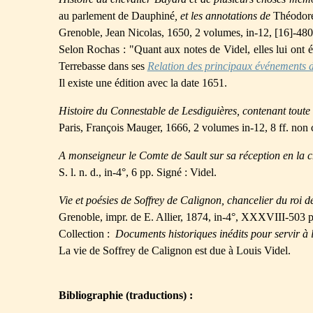
au parlement de Dauphiné
, et les annotations de
Théodore
Grenoble, Jean Nicolas, 1650, 2 volumes, in-12, [16]-480-
Selon Rochas : "Quant aux notes de Videl, elles lui ont été
Terrebasse dans ses
Relation des principaux événements d
Il existe une édition avec la date 1651.
Histoire du Connestable de Lesdiguières, contenant toute 
Paris, François Mauger, 1666, 2 volumes in-12, 8 ff. non chif
A monseigneur le Comte de Sault sur sa réception en la c
S. l. n. d., in-4°, 6 pp. Signé : Videl.
Vie et poésies de Soffrey de Calignon, chancelier du roi d
Grenoble, impr. de E. Allier, 1874, in-4°, XXXVIII-503 p
Collection :
Documents historiques inédits pour servir à 
La vie de Soffrey de Calignon est due à Louis Videl.
Bibliographie (traductions) :