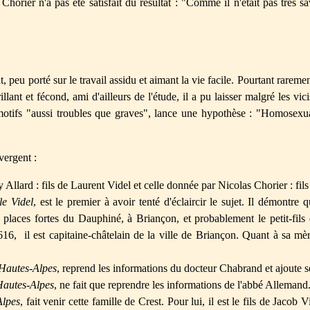
horier n'a pas été satisfait du résultat : "Comme il n'était pas très s
peu porté sur le travail assidu et aimant la vie facile. Pourtant rareme
lant et fécond, ami d'ailleurs de l'étude, il a pu laisser malgré les vi
motifs "aussi troubles que graves", lance une hypothèse : "Homosexu
vergent :
Allard : fils de Laurent Videl et celle donnée par Nicolas Chorier : fil
le Videl
, est le premier à avoir tenté d'éclaircir le sujet. Il démontre
 places fortes du Dauphiné, à Briançon, et probablement le petit-fils
616, il est capitaine-châtelain de la ville de Briançon. Quant à sa mè
 Hautes-Alpes
, reprend les informations du docteur Chabrand et ajoute 
Hautes-Alpes
, ne fait que reprendre les informations de l'abbé Allemand
Alpes
, fait venir cette famille de Crest. Pour lui, il est le fils de Jac